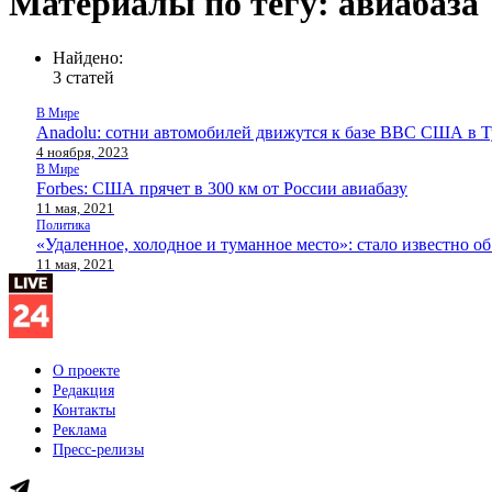
Материалы по тегу: авиабаза
Найдено:
3 статей
В Мире
Anadolu: сотни автомобилей движутся к базе ВВС США в 
4 ноября, 2023
В Мире
Forbes: США прячет в 300 км от России авиабазу
11 мая, 2021
Политика
«Удаленное, холодное и туманное место»: стало известно
11 мая, 2021
О проекте
Редакция
Контакты
Реклама
Пресс-релизы