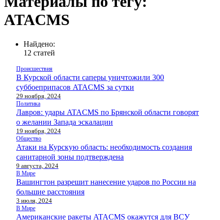
Материалы по тегу:
ATACMS
Найдено:
12 статей
Происшествия
В Курской области саперы уничтожили 300
суббоеприпасов ATACMS за сутки
29 ноября, 2024
Политика
Лавров: удары ATACMS по Брянской области говорят
о желании Запада эскалации
19 ноября, 2024
Общество
Атаки на Курскую область: необходимость создания
санитарной зоны подтверждена
9 августа, 2024
В Мире
Вашингтон разрешит нанесение ударов по России на
большие расстояния
3 июля, 2024
В Мире
Американские ракеты ATACMS окажутся для ВСУ