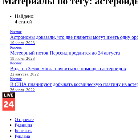
Материалы по тегу: астероид
Найдено:
4 статей
Космос
Астрономы доказали, что две планеты могут иметь одну ор
19 июля, 2023
Космос
Метеорный поток Персеид продлится до 24 августа
19 июля, 2023
Космос
Вода на Земле могла появиться с помощью астероидов
22 августа, 2022
Космос
В США планируют добывать космическую платину из асте
26 июля, 2022
О проекте
Редакция
Контакты
Реклама