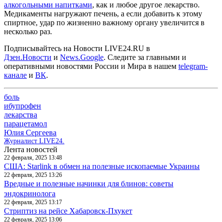
алкогольными напитками
, как и любое другое лекарство.
Медикаменты нагружают печень, а если добавить к этому
спиртное, удар по жизненно важному органу увеличится в
несколько раз.
Подписывайтесь на Новости LIVE24.RU
в
Дзен.Новости
и
News.Google
. Следите за главными и
оперативными новостями России и Мира в нашем
telegram-
канале
и
ВК
.
боль
ибупрофен
лекарства
парацетамол
Юлия Сергеева
Журналист LIVE24.
Лента новостей
22 февраля, 2025 13:48
США: Starlink в обмен на полезные ископаемые Украины
22 февраля, 2025 13:26
Вредные и полезные начинки для блинов: советы
эндокринолога
22 февраля, 2025 13:17
Стриптиз на рейсе Хабаровск-Пхукет
22 февраля, 2025 13:06