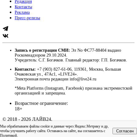
Редакция
Контакты
Реклама
Пресс-релизы
Запись о регистрации СМИ:
Эл No ФС77-88404 выдано
Роскомнадзором 29.10.2024.
Учредитель: С.Г. Богачков. Главный редактор: Г.П. Богачков.
Контакты:
+7 (903) 827-61-06, 119361, Москва, Большая
Очаковская ул., 47Ас1, «LIVE24».
Электронная почта редакции info@live24.ru
*Meta Platforms (Instagram, Facebook) признана экстремистской
организацией и запрещена.
Возрастное ограничение:
18+
© 2018 - 2026 ЛАЙВ24.
Пользовательское соглашение
|
Политика
Мы обрабатываем файлы cookie и данные через Яндекс.Метрику и др,
конфиденциальности
чтобы улучшить работу сайта. Оставаясь на сайте, вы соглашаетесь с
Согласен
Наверх
Политикой
.