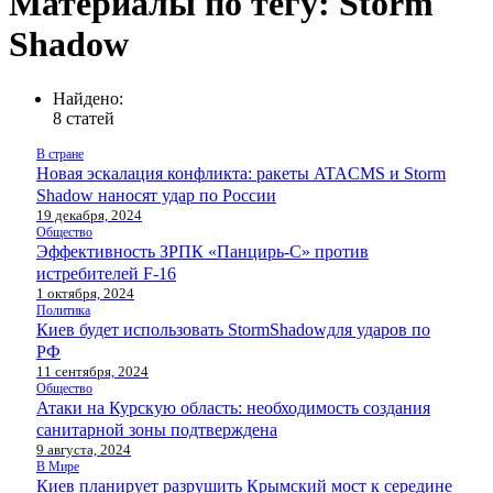
Материалы по тегу: Storm
Shadow
Найдено:
8 статей
В стране
Новая эскалация конфликта: ракеты ATACMS и Storm
Shadow наносят удар по России
19 декабря, 2024
Общество
Эффективность ЗРПК «Панцирь-С» против
истребителей F-16
1 октября, 2024
Политика
Киев будет использовать StormShadowдля ударов по
РФ
11 сентября, 2024
Общество
Атаки на Курскую область: необходимость создания
санитарной зоны подтверждена
9 августа, 2024
В Мире
Киев планирует разрушить Крымский мост к середине