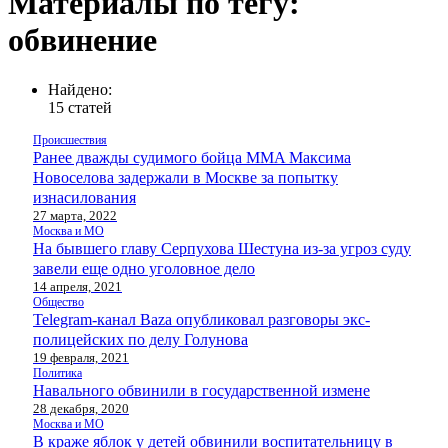
Материалы по тегу:
обвинение
Найдено:
15 статей
Происшествия
Ранее дважды судимого бойца MMA Максима
Новоселова задержали в Москве за попытку
изнасилования
27 марта, 2022
Москва и МО
На бывшего главу Серпухова Шестуна из-за угроз суду
завели еще одно уголовное дело
14 апреля, 2021
Общество
Telegram-канал Baza опубликовал разговоры экс-
полицейских по делу Голунова
19 февраля, 2021
Политика
Навального обвинили в государственной измене
28 декабря, 2020
Москва и МО
В краже яблок у детей обвинили воспитательницу в