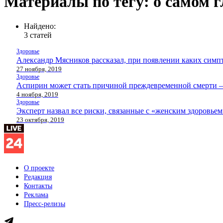
Материалы по тегу: о самом 
Найдено:
3 статей
Здоровье
Александр Мясников рассказал, при появлении каких симп
27 ноября, 2019
Здоровье
Аспирин может стать причиной преждевременной смерти 
4 ноября, 2019
Здоровье
Эксперт назвал все риски, связанные с «женским здоровьем
23 октября, 2019
О проекте
Редакция
Контакты
Реклама
Пресс-релизы