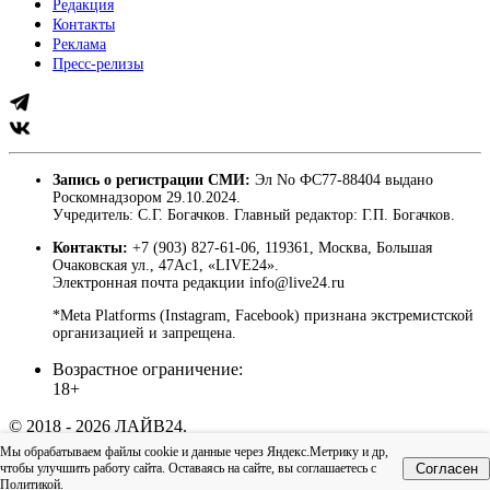
Редакция
Контакты
Реклама
Пресс-релизы
Запись о регистрации СМИ:
Эл No ФС77-88404 выдано
Роскомнадзором 29.10.2024.
Учредитель: С.Г. Богачков. Главный редактор: Г.П. Богачков.
Контакты:
+7 (903) 827-61-06, 119361, Москва, Большая
Очаковская ул., 47Ас1, «LIVE24».
Электронная почта редакции info@live24.ru
*Meta Platforms (Instagram, Facebook) признана экстремистской
организацией и запрещена.
Возрастное ограничение:
18+
© 2018 - 2026 ЛАЙВ24.
Пользовательское соглашение
|
Политика
Мы обрабатываем файлы cookie и данные через Яндекс.Метрику и др,
конфиденциальности
чтобы улучшить работу сайта. Оставаясь на сайте, вы соглашаетесь с
Согласен
Наверх
Политикой
.