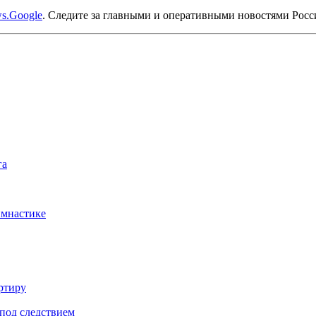
s.Google
. Следите за главными и оперативными новостями Рос
га
имнастике
ртиру
под следствием