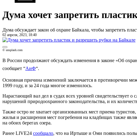
Дума хочет запретить пласти
Дума обсуждает закон об охране Байкала, чтобы запретить пла
02 апреля, 2023, 18:40
© unsplash.com
В России продолжают обсуждать изменения в законе «Об охран
сообщает “
АиФ
“.
Основная причина изменений заключается в противоречии межд
1999 году, и за 24 года многое изменилось.
Нарастающий вал дел в судах всех уровней свидетельствует о 
нарушений природоохранного законодательства, и их количеств
Также остро не хватает организованных мест приема туристов
жилья и расширения мест погребения на кладбищах также явля
на обоих берегах озера.
Ранее LIVE24
сообщало
, что на Иртыше и Оми появились пол