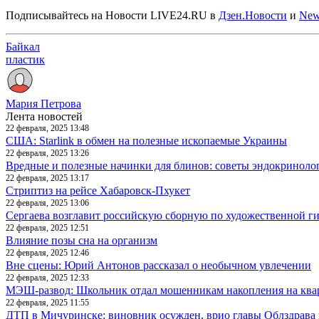
Подписывайтесь на Новости LIVE24.RU
в
Дзен.Новости
и
New
Байкал
пластик
Мария Петрова
Лента новостей
22 февраля, 2025 13:48
США: Starlink в обмен на полезные ископаемые Украины
22 февраля, 2025 13:26
Вредные и полезные начинки для блинов: советы эндокриноло
22 февраля, 2025 13:17
Стриптиз на рейсе Хабаровск-Пхукет
22 февраля, 2025 13:06
Сергаева возглавит российскую сборную по художественной г
22 февраля, 2025 12:51
Влияние позы сна на организм
22 февраля, 2025 12:46
Вне сцены: Юрий Антонов рассказал о необычном увлечении
22 февраля, 2025 12:33
МЭШ-развод: Школьник отдал мошенникам накопления на ква
22 февраля, 2025 11:55
ДТП в Мичуринске: виновник осужден, врио главы Облздрава 