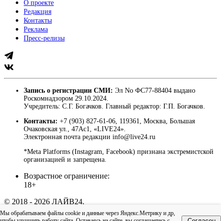
О проекте
Редакция
Контакты
Реклама
Пресс-релизы
Запись о регистрации СМИ:
Эл No ФС77-88404 выдано
Роскомнадзором 29.10.2024.
Учредитель: С.Г. Богачков. Главный редактор: Г.П. Богачков.
Контакты:
+7 (903) 827-61-06, 119361, Москва, Большая
Очаковская ул., 47Ас1, «LIVE24».
Электронная почта редакции info@live24.ru
*Meta Platforms (Instagram, Facebook) признана экстремистской
организацией и запрещена.
Возрастное ограничение:
18+
© 2018 - 2026 ЛАЙВ24.
Пользовательское соглашение
|
Политика
Мы обрабатываем файлы cookie и данные через Яндекс.Метрику и др,
конфиденциальности
чтобы улучшить работу сайта. Оставаясь на сайте, вы соглашаетесь с
Согласен