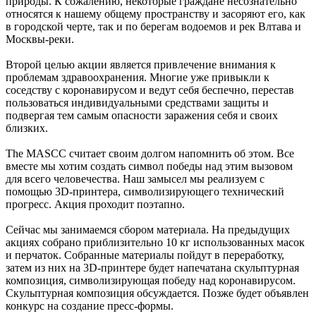
природы. К сожалению, некоторые граждане несознательно
относятся к нашему общему пространству и засоряют его, как
в городской черте, так и по берегам водоемов и рек Влтава и
Москвы-реки.
Второй целью акции является привлечение внимания к
проблемам здравоохранения. Многие уже привыкли к
соседству с коронавирусом и ведут себя беспечно, перестав
пользоваться индивидуальными средствами защиты и
подвергая тем самым опасности заражения себя и своих
близких.
The MASCC считает своим долгом напомнить об этом. Все
вместе мы хотим создать символ победы над этим вызовом
для всего человечества. Наш замысел мы реализуем с
помощью 3D-принтера, символизирующего технический
прогресс. Акция проходит поэтапно.
Сейчас мы занимаемся сбором материала. На предыдущих
акциях собрано приблизительно 10 кг использованных масок
и перчаток. Собранные материалы пойдут в переработку,
затем из них на 3D-принтере будет напечатана скульптурная
композиция, символизирующая победу над коронавирусом.
Скульптурная композиция обсуждается. Позже будет объявлен
конкурс на создание пресс-формы.