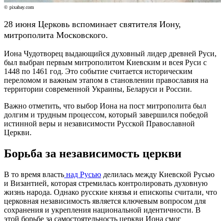
© pixabay.com
28 июня Церковь вспоминает святителя Иону,
митрополита Московского.
Иона Чудотворец выдающийся духовный лидер древней Руси,
был выбран первым митрополитом Киевским и всея Руси с
1448 по 1461 год. Это событие считается историческим
переломом и важным этапом в становлении православия на
территории современной Украины, Беларуси и России.
Важно отметить, что выбор Иона на пост митрополита был
долгим и трудным процессом, который завершился победой
истинной веры и независимости Русской Православной
Церкви.
Борьба за независимость церкви
В то время власть
над Русью
делилась между Киевской Русью
и Византией, которая стремилась контролировать духовную
жизнь народа. Однако русские князья и епископы считали, что
церковная независимость является ключевым вопросом для
сохранения и укрепления национальной идентичности. В
этой борьбе за самостоятельность церкви Иона смог