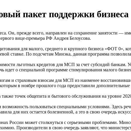
овый пакет поддержки бизнеса
са. Он, прежде всего, направлен на сохранение занятости — и
первого вице-премьера РФ Андрея Белоусова.
тования для малого, среднего и крупного бизнеса «ФОТ 0», кото
евой ставке. По подсчетам Минэка, данная программа позволила
мости льготных кредитов для МСП за счет субсидий банкам. Ус
ечь идет о специальной программе стимулирования малого бизнес
логам и страховым взносам для МСП из наименее восстановивших
ях, которым в ноябре прошлого года предоставили дополнительные
 также точек общепита и бытового обслуживания на уровне 2020
 возможность пользоваться специальными условиями. Здесь реч
вила для них остается болезненной, а это в свою очередь искусс
ионах России может столкнуться с серьезными проблемами. Минсе
химию. Производители в свою очередь заявляют, что министерств