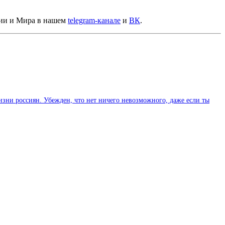
сии и Мира в нашем
telegram-канале
и
ВК
.
изни россиян. Убежден, что нет ничего невозможного, даже если ты