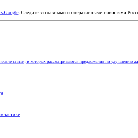
s.Google
. Следите за главными и оперативными новостями Рос
ические статьи, в которых рассматриваются предложения по улучшению ж
га
имнастике