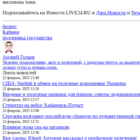
миллиона тонн.
Подписывайтесь на Новости LIVE24.RU
в
Дзен.Новости
и
New
бизнес
Кабмин
поддержка государства
Андрей Гольев
Увлечен технологиями, авто и политикой, с радостью берусь за аналит
сильно устал и хочешь спать.
Лента новостей
22 февраля, 2025 13:48
США: Starlink в обмен на полезные ископаемые Украины
22 февраля, 2025 13:26
Вредные и полезные начинки для блинов: советы эндокриноло
22 февраля, 2025 13:17
Стриптиз на рейсе Хабаровск-Пхукет
22 февраля, 2025 13:06
Сергаева возглавит российскую сборную по художественной г
22 февраля, 2025 12:51
Влияние позы сна на организм
22 февраля, 2025 12:46
Вне сцены: Юрий Антонов рассказал о необычном увлечении