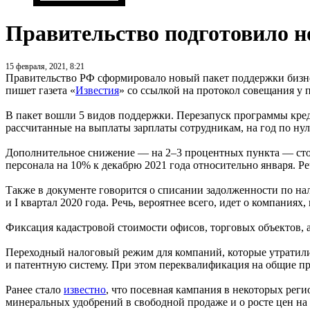
Правительство подготовило н
15 февраля, 2021, 8:21
Правительство РФ сформировало новый пакет поддержки бизне
пишет газета «
Известия
» со ссылкой на протокол совещания у 
В пакет вошли 5 видов поддержки. Перезапуск программы креди
рассчитанные на выплаты зарплаты сотрудникам, на год по нул
Дополнительное снижение — на 2–3 процентных пункта — стои
персонала на 10% к декабрю 2021 года относительно января. Р
Также в документе говорится о списании задолженности по на
и I квартал 2020 года. Речь, вероятнее всего, идет о компани
Фиксация кадастровой стоимости офисов, торговых объектов, а
Переходный налоговый режим для компаний, которые утратили
и патентную систему. При этом переквалификация на общие пра
Ранее стало
известно
, что посевная кампания в некоторых рег
минеральных удобрений в свободной продаже и о росте цен на 